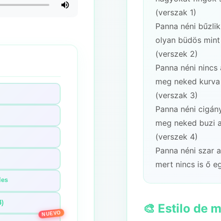
(verszak 1)
Panna néni bűzlik
olyan büdös mint
(verszek 2)
Panna néni nincs 
meg neked kurva
(verszak 3)
Panna néni cigány
meg neked buzi 
(verszek 4)
Panna néni szar a
les
4)
🎨 Estilo de 
NUEVO