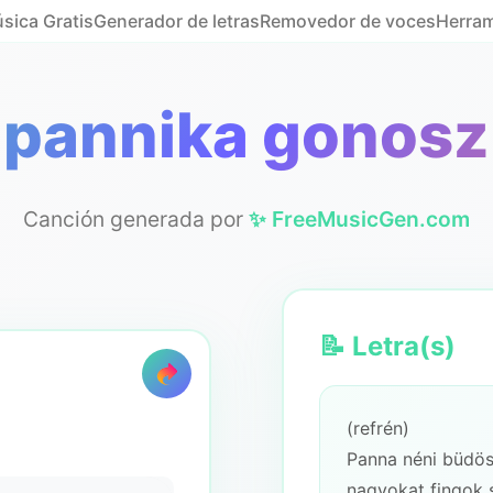
sica Gratis
Generador de letras
Removedor de voces
Herram
pannika gonosz
Canción generada por
✨ FreeMusicGen.com
📝 Letra(s)
(refrén)
Panna néni büdös
nagyokat fingok s