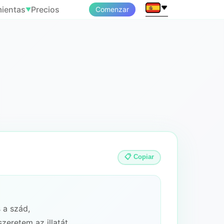
ientas
Precios
Comenzar
▼
📋 Copiar
 a szád,
zeretem az illatát