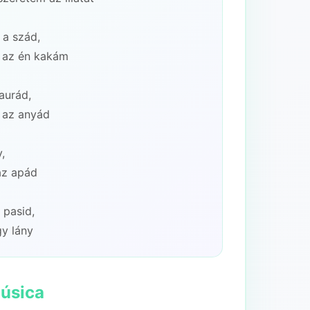
 a szád,
 az én kakám
aurád,
 az anyád
,
az apád
 pasid,
música