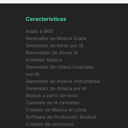
Características
Audio a MIDI
Generador de Música Gratis
Generador de letras por IA
Removedor de Voces AI
Extender Música
Generador de videos musicales
con IA
Generador de música instrumental
Generador de música por IA
Música a partir de texto
Cantante de IA cantando
Creador de Música en Línea
Software de Producción Musical
Creador de canciones