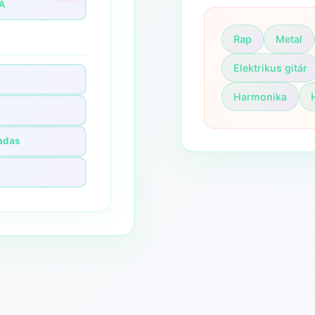
IA
Rap
Metal
Elektrikus gitár
Harmonika
zadas