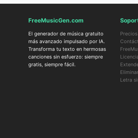
FreeMusicGen.com
Sopor
El generador de música gratuito
Precios
más avanzado impulsado por IA.
Contác
Transforma tu texto en hermosas
FreeMu
canciones sin esfuerzo: siempre
Licenci
gratis, siempre fácil.
Extend
Elimina
Letra s