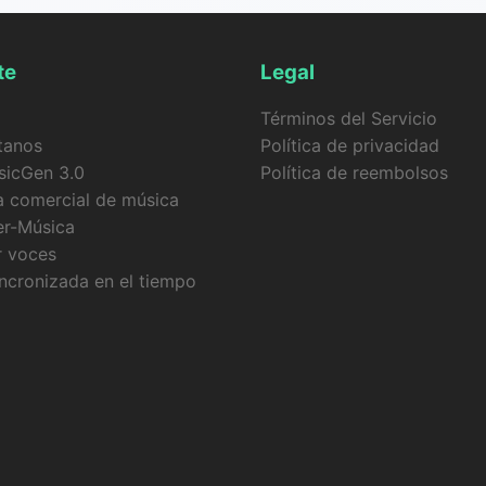
te
Legal
Términos del Servicio
tanos
Política de privacidad
sicGen 3.0
Política de reembolsos
a comercial de música
er-Música
r voces
incronizada en el tiempo