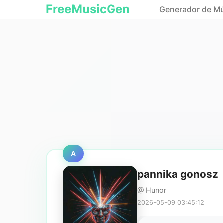
FreeMusicGen
Generador de Mú
A
pannika gonosz
@ Hunor
2026-05-09 03:45:12