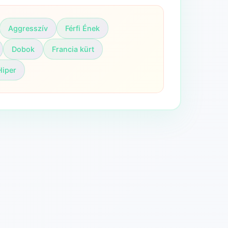
Aggresszív
Férfi Ének
Dobok
Francia kürt
Hiper