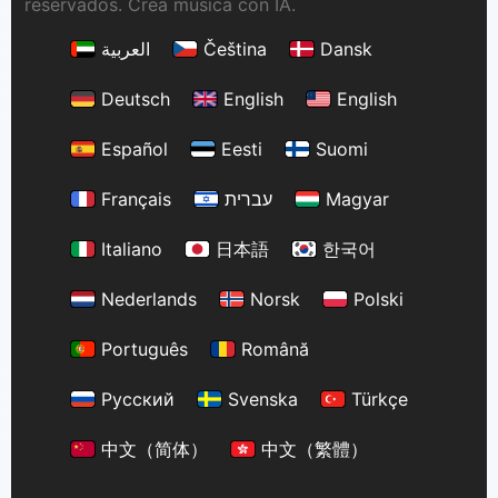
reservados. Crea música con IA.
العربية
Čeština
Dansk
Deutsch
English
English
Español
Eesti
Suomi
Français
עברית
Magyar
Italiano
日本語
한국어
Nederlands
Norsk
Polski
Português
Română
Русский
Svenska
Türkçe
中文（简体）
中文（繁體）