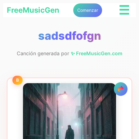
☰
FreeMusicGen
Comenzar
sadsdfofgn
Canción generada por
✨ FreeMusicGen.com
B