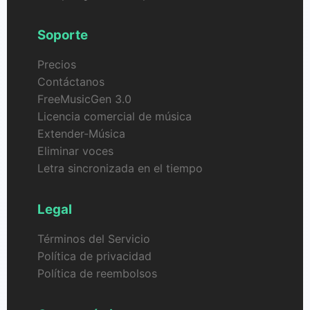
Soporte
Precios
Contáctanos
FreeMusicGen 3.0
Licencia comercial de música
Extender-Música
Eliminar voces
Letra sincronizada en el tiempo
Legal
Términos del Servicio
Política de privacidad
Política de reembolsos