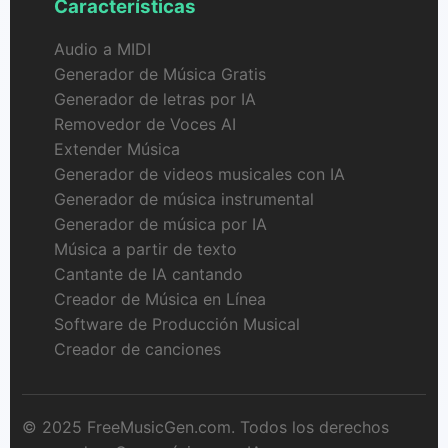
Características
Audio a MIDI
Generador de Música Gratis
Generador de letras por IA
Removedor de Voces AI
Extender Música
Generador de videos musicales con IA
Generador de música instrumental
Generador de música por IA
Música a partir de texto
Cantante de IA cantando
Creador de Música en Línea
Software de Producción Musical
Creador de canciones
© 2025 FreeMusicGen.com. Todos los derechos