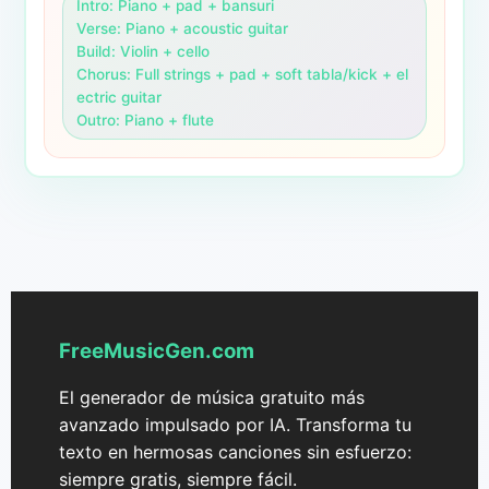
Intro: Piano + pad + bansuri

Verse: Piano + acoustic guitar

Build: Violin + cello

Chorus: Full strings + pad + soft tabla/kick + el
ectric guitar

Outro: Piano + flute
FreeMusicGen.com
El generador de música gratuito más
avanzado impulsado por IA. Transforma tu
texto en hermosas canciones sin esfuerzo:
siempre gratis, siempre fácil.