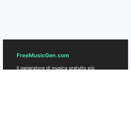
FreeMusicGen.com
Il generatore di musica gratuito più
avanzato alimentato dall＇IA. Trasforma
senza sforzo il tuo testo in splendide
canzoni — sempre gratuito, sempre facile.
Supporto
Prezzi
Contattaci