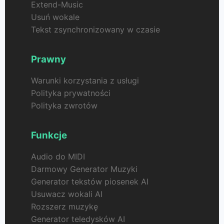
Extend-Music
Usuń wokale
Tekst zsynchronizowany w czasie
Prawny
Warunki korzystania z usługi
Polityka prywatności
Polityka zwrotów
Funkcje
Audio do MIDI
Darmowy Generator Muzyki
Generator tekstów piosenek AI
Usuwacz wokali AI
Rozszerz muzykę
Generator teledysków AI