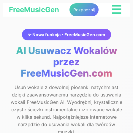
☰
FreeMusicGen
Rozpocznij
✨ Nowa funkcja • FreeMusicGen.com
AI Usuwacz Wokalów
przez
FreeMusicGen.com
Usuń wokale z dowolnej piosenki natychmiast
dzięki zaawansowanemu narzędziu do usuwania
wokali FreeMusicGen AI. Wyodrębnij krystalicznie
czyste ścieżki instrumentalne i izolowane wokale
w kilka sekund. Najpotężniejsze internetowe
narzędzie do usuwania wokali dla twórców
muzyki.