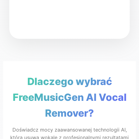
Wybier
Dlaczego wybrać
FreeMusicGe
FreeMusicGen AI Vocal
🎸 Instrumentalny
Brak wokalu
Remover?
Doświadcz mocy zaawansowanej technologii AI,
która usuwa wokale z profesjonalnymi rezultatami