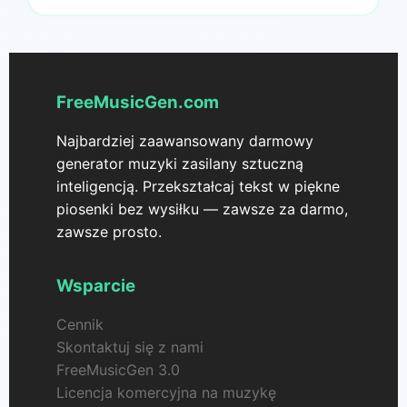
FreeMusicGen.com
Najbardziej zaawansowany darmowy
generator muzyki zasilany sztuczną
inteligencją. Przekształcaj tekst w piękne
piosenki bez wysiłku — zawsze za darmo,
zawsze prosto.
Wsparcie
Cennik
Skontaktuj się z nami
FreeMusicGen 3.0
Licencja komercyjna na muzykę