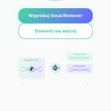
Wypróbuj Vocal Remover
Dowiedz się więcej
🎸 Instrumentalny
Oryginalny utwór
🤖
🎤 Tylko wokale
🎵