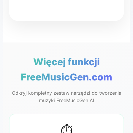
FreeMus
♪
Więcej funkcji
♬
FreeMusicGen.com
Odkryj kompletny zestaw narzędzi do tworzenia
muzyki FreeMusicGen AI
⏱️