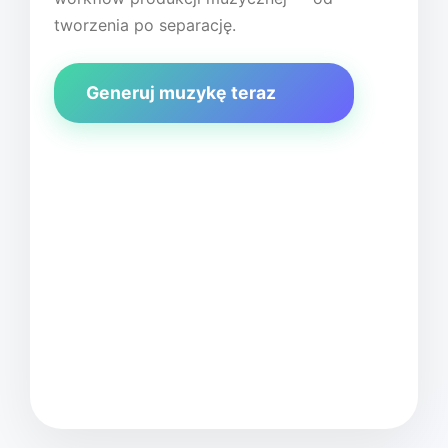
tworzenia po separację.
Generuj muzykę teraz
FreeMusicGen A
Wprowadź swój pom