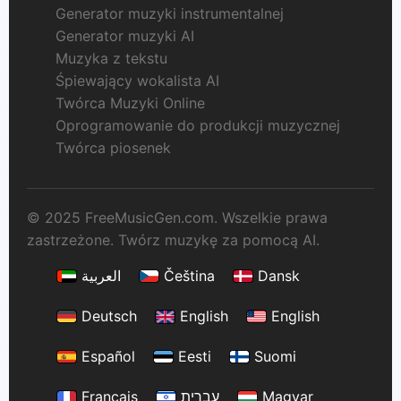
Generator muzyki instrumentalnej
Generator muzyki AI
Muzyka z tekstu
Śpiewający wokalista AI
Twórca Muzyki Online
Oprogramowanie do produkcji muzycznej
Twórca piosenek
© 2025 FreeMusicGen.com. Wszelkie prawa
zastrzeżone. Twórz muzykę za pomocą AI.
العربية
Čeština
Dansk
Deutsch
English
English
Español
Eesti
Suomi
Français
עברית
Magyar