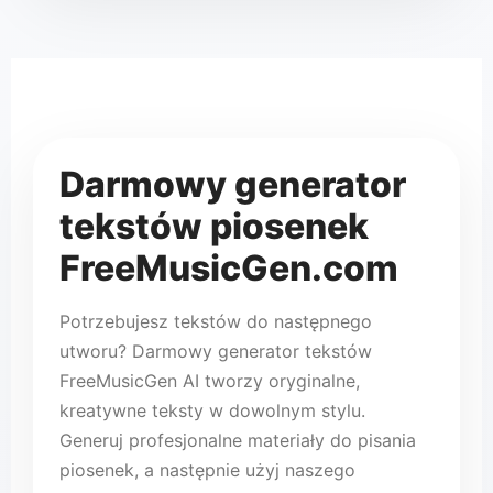
np. „radosna piosenka p
✨ Gen
🎵
Darmowy generator
tekstów piosenek
FreeMusicGen.com
Potrzebujesz tekstów do następnego
utworu? Darmowy generator tekstów
FreeMusicGen AI tworzy oryginalne,
kreatywne teksty w dowolnym stylu.
Generuj profesjonalne materiały do pisania
piosenek, a następnie użyj naszego