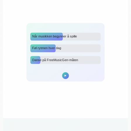
Når musikken begynner å spille
Føl rytmen hver dag
Danse på FreeMusicGen-måten