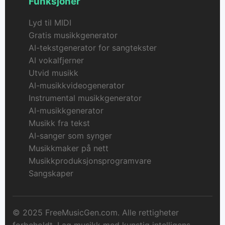
Funksjoner
Lyd til MIDI
Gratis musikkgenerator
AI-tekstgenerator for sangtekster
AI vokalfjerner
Utvid musikk
AI-musikkvideogenerator
Instrumental musikkgenerator
AI-musikkgenerator
Musikk fra tekst
AI-sanger som synger
Musikkmaker på nett
Musikkproduksjonsprogramvare
Sangskaper
© 2025 FreeMusicGen.com. Alle rettigheter