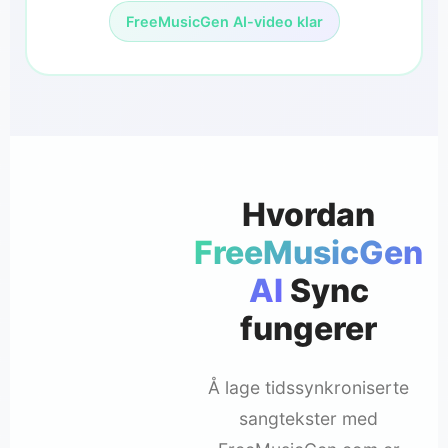
FreeMusicGen AI-video klar
Hvordan
FreeMusicGen
AI
Sync
fungerer
Å lage tidssynkroniserte
sangtekster med