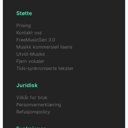
Støtte
Prising
Kontakt oss
FreeMusicGen 3.0
Musikk kommersiell lisens
Utvid-Musikk
Fjern vokaler
Tids-synkroniserte tekster
Juridisk
Vilkår for bruk
Personvernerklæring
Refusjonspolicy