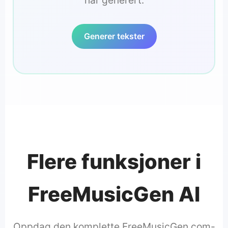
har generert.
Generer tekster
Flere funksjoner i
FreeMusicGen AI
Oppdag den komplette FreeMusicGen.com-