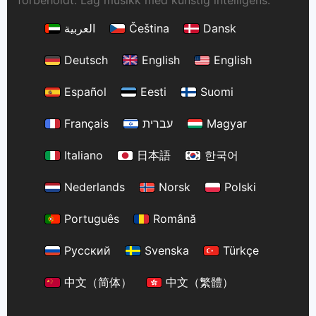
forbeholdt. Lag musikk med kunstig intelligens.
العربية
Čeština
Dansk
Deutsch
English
English
Español
Eesti
Suomi
Français
עברית
Magyar
Italiano
日本語
한국어
Nederlands
Norsk
Polski
Português
Română
Русский
Svenska
Türkçe
中文（简体）
中文（繁體）