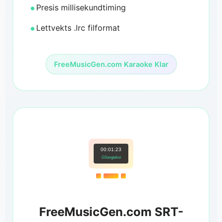
Presis millisekundtiming
Lettvekts .lrc filformat
FreeMusicGen.com Karaoke Klar
00:01:23
GSangtekst
FreeMusicGen.com SRT-