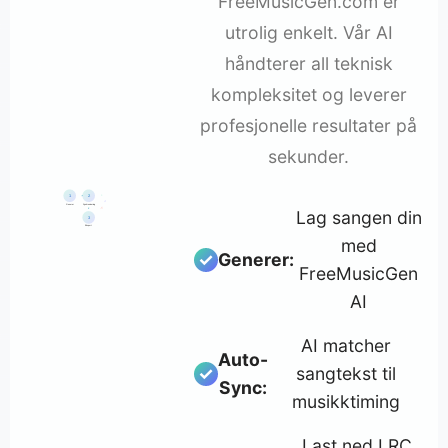
FreeMusicGen.com er
utrolig enkelt. Vår AI
håndterer all teknisk
kompleksitet og leverer
profesjonelle resultater på
sekunder.
♪
1
2
♫
Generer
Synkronisering
♬
Lag sangen din
3
Eksport
med
Generer:
FreeMusicGen
AI
AI matcher
Auto-
sangtekst til
Sync:
musikktiming
Last ned LRC